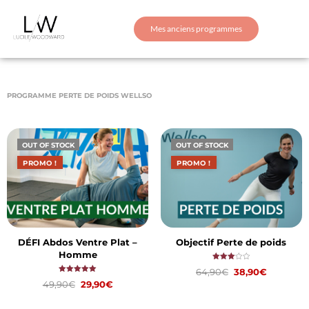
Mes anciens programmes
PROGRAMME PERTE DE POIDS WELLSO
OUT OF STOCK
OUT OF STOCK
PROMO !
PROMO !
DÉFI Abdos Ventre Plat –
Objectif Perte de poids
Homme
Note
64,90
€
38,90
€
3.00
Note
sur 5
49,90
€
29,90
€
5.00
LIRE LA SUITE
sur 5
LIRE LA SUITE