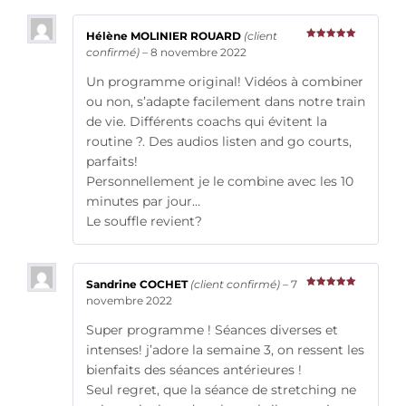
Hélène MOLINIER ROUARD
(client
Note
5
sur
confirmé)
–
8 novembre 2022
5
Un programme original! Vidéos à combiner
ou non, s’adapte facilement dans notre train
de vie. Différents coachs qui évitent la
routine ?. Des audios listen and go courts,
parfaits!
Personnellement je le combine avec les 10
minutes par jour…
Le souffle revient?
Sandrine COCHET
(client confirmé)
–
7
Note
5
sur
novembre 2022
5
Super programme ! Séances diverses et
intenses! j’adore la semaine 3, on ressent les
bienfaits des séances antérieures !
Seul regret, que la séance de stretching ne