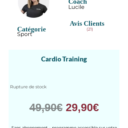
Cardio Training
Coach
Lucile
Avis Clients
Catégorie
(21)
Sport
Cardio Training
Rupture de stock
49,90
€
29,90
€
Sans abonnement – programme accessible sur votre