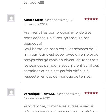
Je l’adore!!!!
Aurore Merz
(client confirmé)
–
5
Note
5
sur
novembre 2022
5
Vraiment très bon programme, de très
bons coachs, un super rythme; J’aime
beaucoup!
Seul bémol de mon côté: les séances de 15
min par jour c’est super avec un emploi du
temps chargé mais en niveau deux et trois
les séances par jour s’accumulent au fil des
semaines et cela est parfois difficile à
respecter en cas de manque de temps.
Véronique FRAYSSE
(client confirmé)
–
Note
5
sur
5 novembre 2022
5
Programme, comme les autres, à savoir
très bien construit, beaucoup transpiré, on