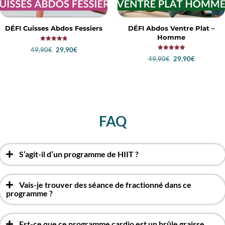
DÉFI Cuisses Abdos Fessiers
DÉFI Abdos Ventre Plat –
Homme
Note
49,90
€
29,90
€
4.83
Note
sur 5
49,90
€
29,90
€
5.00
LIRE LA SUITE
sur 5
LIRE LA SUITE
FAQ
S’agit-il d’un programme de HIIT ?
Vais-je trouver des séance de fractionné dans ce
programme ?
Est-ce que ce programme cardio est un brûle graisse