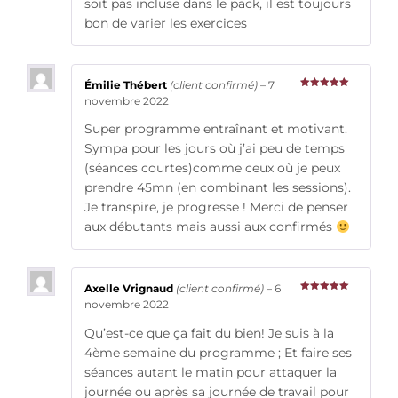
soit pas incluse dans le pack, il est toujours
bon de varier les exercices
Émilie Thébert
(client confirmé)
–
7
Note
5
sur
novembre 2022
5
Super programme entraînant et motivant.
Sympa pour les jours où j’ai peu de temps
(séances courtes)comme ceux où je peux
prendre 45mn (en combinant les sessions).
Je transpire, je progresse ! Merci de penser
aux débutants mais aussi aux confirmés
Axelle Vrignaud
(client confirmé)
–
6
Note
5
sur
novembre 2022
5
Qu’est-ce que ça fait du bien! Je suis à la
4ème semaine du programme ; Et faire ses
séances autant le matin pour attaquer la
journée ou après sa journée de travail pour