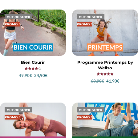
OUT OF STOCK
OUT OF STOCK
PROMO !
PROMO !
Bien Courir
Programme Printemps by
Wellso
Note
49,90
€
34,90
€
4.20
Note
sur 5
69,90
€
41,90
€
4.76
LIRE LA SUITE
sur 5
LIRE LA SUITE
OUT OF STOCK
OUT OF STOCK
PROMO !
PROMO !