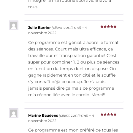
l’intégrer à ma routine sportive. Bravo à
tous
Julie Barrier
(client confirmé)
–
4
Note
5
sur
novembre 2022
5
Ce programme est génial. J’adore le format
des séances. Court mais ultra efficace, ça
travaille dur et transpiration garantie! C’est
super pour combiner 1, 2 ou plus de séances
en fonction du temps dont on dispose. On
gagne rapidement en tonicité et le souffle
s’y connaît déjà beaucoup. Je n’aurais
jamais pensé dire ça mais ce programme
m’a réconciliée avec le cardio. Merci!!!
Marine Baudens
(client confirmé)
–
4
Note
5
sur
novembre 2022
5
Ce programme est mon préféré de tous les