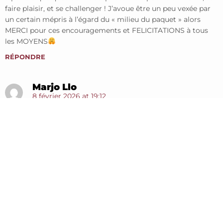
faire plaisir, et se challenger ! J’avoue être un peu vexée par
un certain mépris à l’égard du « milieu du paquet » alors
MERCI pour ces encouragements et FELICITATIONS à tous
les MOYENS
RÉPONDRE
Marjo Llo
8 février 2026 at 19:12
Mais tellement !!!!
Merci je prends ce texte comme un super encouragement !
Car effectivement on joue les deux casquettes sportif et
coach
sans vraie compétence … sauf les infos et tes
conseils’
Alors meeciii
RÉPONDRE
Sophie