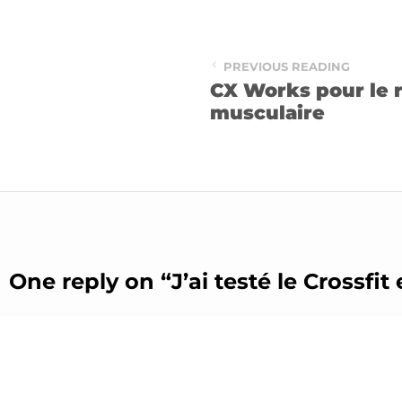
PREVIOUS READING
CX Works pour le 
musculaire
One reply on “
J’ai testé le Crossfit
Quentin
21 novembre 2025 at 16:48