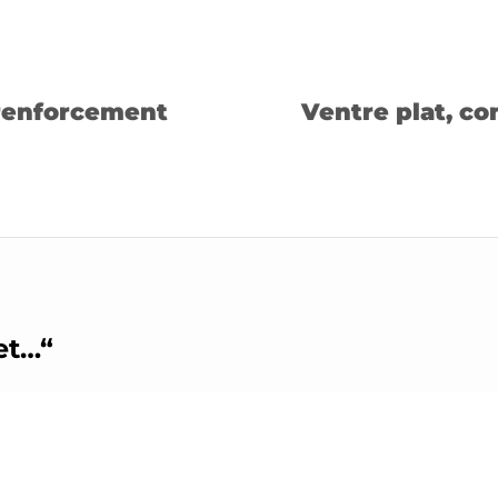
renforcement
Ventre plat, c
 et…
“