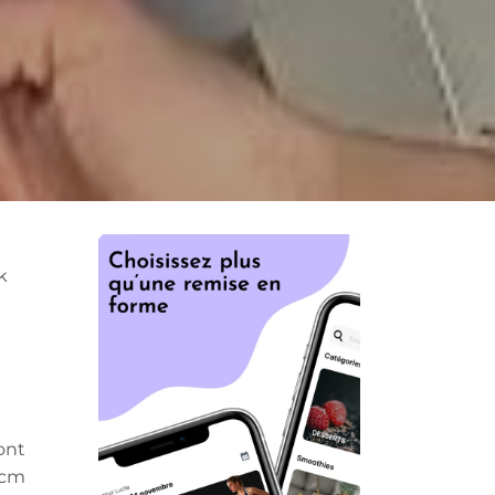
k
ont
 cm