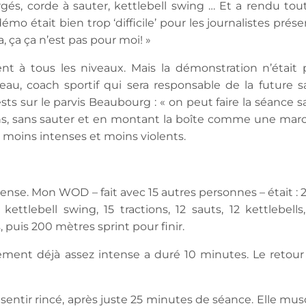
gés, corde à sauter, kettlebell swing … Et a rendu tout
o était bien trop ‘difficile’ pour les journalistes prése
, ça ça n’est pas pour moi! »
tent à tous les niveaux. Mais la démonstration n’était 
au, coach sportif qui sera responsable de la future sa
sts sur le parvis Beaubourg : « on peut faire la séance s
ions, sans sauter et en montant la boîte comme une mar
 moins intenses et moins violents.
intense. Mon WOD – fait avec 15 autres personnes – était : 
kettlebell swing, 15 tractions, 12 sauts, 12 kettlebells,
s, puis 200 mètres sprint pour finir.
ement déjà assez intense a duré 10 minutes. Le retour
entir rincé, après juste 25 minutes de séance. Elle musc