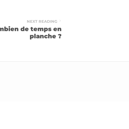
NEXT READING
ombien de temps en
planche ?