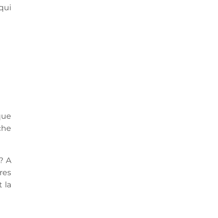
 qui
que
che
? A
res
 la