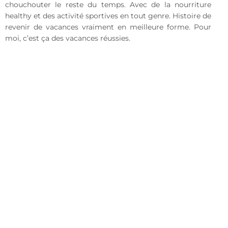
chouchouter le reste du temps. Avec de la nourriture
healthy et des activité sportives en tout genre. Histoire de
revenir de vacances vraiment en meilleure forme. Pour
moi, c’est ça des vacances réussies.
—–
PS : loin de moi l’idée de vouloir faire de la géopolitique.
Je ne le savais pas avant de prendre mes billets, mais en
France, la destination des Maldives est très politiquement
incorrecte, et un certains nombres d’individus boycottent
cette destination pour protester contre les lois islamistes
très sévères dans ce pays.
Je l’ai vu de mes yeux vu. Malé, l’île capitale, est un petit
cailloux dans l’océan. C’est crade, c’est plus que surpeuplé,
c’est infernal. 150 000 pers sur 6km2 avec un bruit de
fond permanent … C’est plus que choquant. Dans ce pays
aux 2000 atols, où rien ne pousse naturellement, et où il
n’y a aucune place : seul le tourisme tire son épingle du
jeu. L’hôtellerie / restauration / industrie du tourisme est