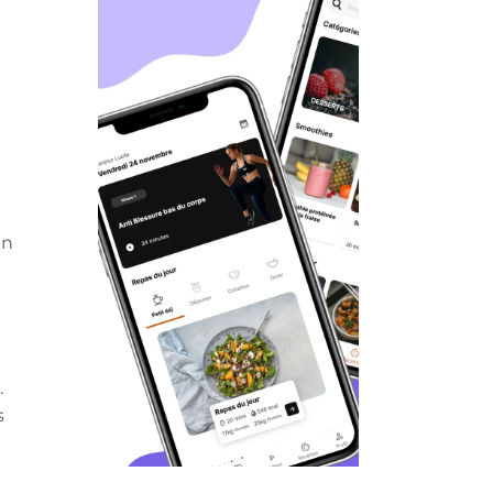
un
.
s