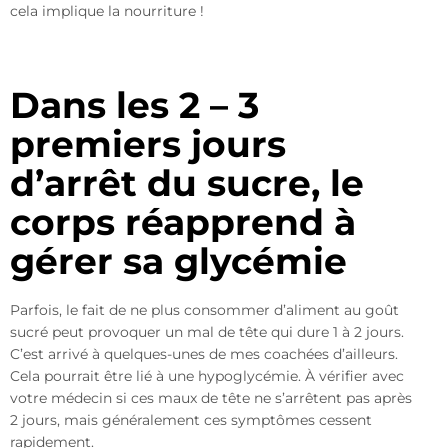
cela implique la nourriture !
Dans les 2 – 3
premiers jours
d’arrêt du sucre, le
corps réapprend à
gérer sa glycémie
Parfois, le fait de ne plus consommer d’aliment au goût
sucré peut provoquer un mal de tête qui dure 1 à 2 jours.
C’est arrivé à quelques-unes de mes coachées d’ailleurs.
Cela pourrait être lié à une hypoglycémie. À vérifier avec
votre médecin si ces maux de tête ne s’arrêtent pas après
2 jours, mais généralement ces symptômes cessent
rapidement.