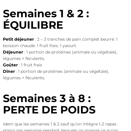
Semaines 1 & 2 :
ÉQUILIBRE
Petit déjeuner
: 2 – 3 tranches de pain complet beurré. 1
boisson chaude. 1 fruit frais. 1 yaourt.
Déjeuner
: 1 portion de protéines (animale ou végétale),
légumes + féculents.
Goûter
: 1 fruit frais
Dîner
: 1 portion de protéines (animale ou végétale),
légumes + féculents.
Semaines 3 à 8 :
PERTE DE POIDS
Idem que les semaines 1 & 2 sauf qu’on intègre 1-2 repas
plaisir par semaine pendant lesquels on mange ce qu’on