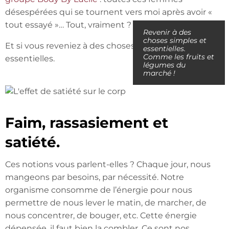
désespérées qui se tournent vers moi après avoir «
tout essayé »… Tout, vraiment ?
Revenir à des
choses simples et
Et si vous reveniez à des choses simples et
essentielles.
Comme les fruits et
essentielles.
légumes du
marché !
Faim, rassasiement et
satiété.
Ces notions vous parlent-elles ? Chaque jour, nous
mangeons par besoins, par nécessité. Notre
organisme consomme de l’énergie pour nous
permettre de nous lever le matin, de marcher, de
nous concentrer, de bouger, etc. Cette énergie
dépensée, il faut bien la combler. Ce sont nos