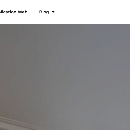
plication Web
Blog