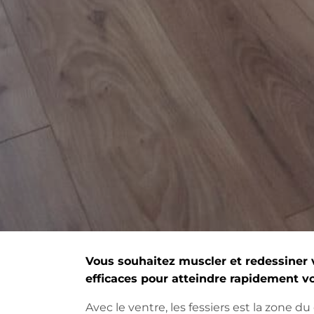
Vous souhaitez muscler et redessiner v
efficaces pour atteindre rapidement vot
Avec le ventre, les fessiers est la zone 