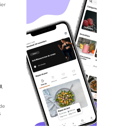
ier
l
,
 de
s