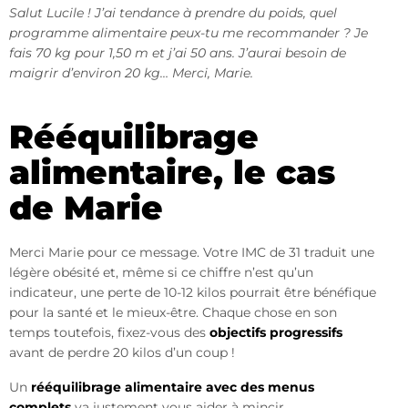
Salut Lucile ! J’ai tendance à prendre du poids, quel
programme alimentaire peux-tu me recommander ? Je
fais 70 kg pour 1,50 m et j’ai 50 ans. J’aurai besoin de
maigrir d’environ 20 kg… Merci, Marie.
Rééquilibrage
alimentaire, le cas
de Marie
Merci Marie pour ce message. Votre IMC de 31 traduit une
légère obésité et, même si ce chiffre n’est qu’un
indicateur, une perte de 10-12 kilos pourrait être bénéfique
pour la santé et le mieux-être. Chaque chose en son
temps toutefois, fixez-vous des
objectifs progressifs
avant de perdre 20 kilos d’un coup !
Un
rééquilibrage alimentaire avec des menus
complets
va justement vous aider à mincir