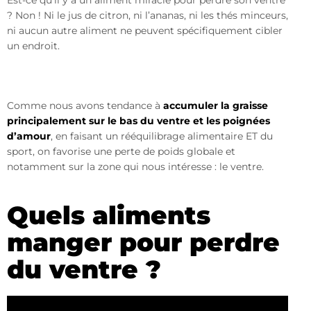
Est-ce qu’il y a un aliment miracle pour perdre son ventre
? Non ! Ni le jus de citron, ni l’ananas, ni les thés minceurs,
ni aucun autre aliment ne peuvent spécifiquement cibler
un endroit.
Comme nous avons tendance à
accumuler la graisse
principalement sur le bas du ventre et les poignées
d’amour
, en faisant un rééquilibrage alimentaire ET du
sport, on favorise une perte de poids globale et
notamment sur la zone qui nous intéresse : le ventre.
Quels aliments
manger pour perdre
du ventre ?