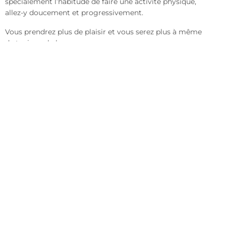
spécialement l’habitude de faire une activité physique,
allez-y doucement et progressivement.
Vous prendrez plus de plaisir et vous serez plus à même
de tenir sur la longueur.
Variez les plaisirs
N’hésitez pas à changer d’activité. Quel que soit l’objectif
que vous vous êtes fixé, varier d’activité permettra de
travailler le cœur autrement.
Si vous aimez le cardio, vous pouvez très bien faire du
vélo, de
la natation
ou encore de la marche rapide, par
exemple.
Gym du matin (yoga,