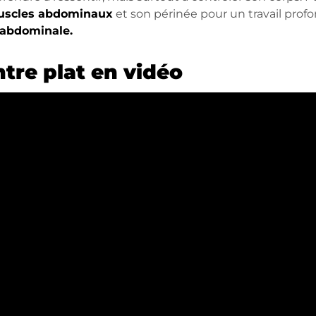
scles abdominaux
et son périnée pour un travail profo
 abdominale.
tre plat en vidéo