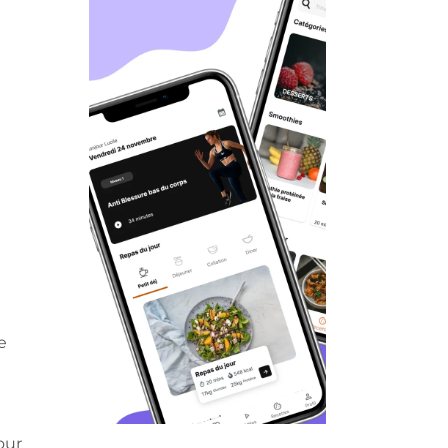
!
e
our