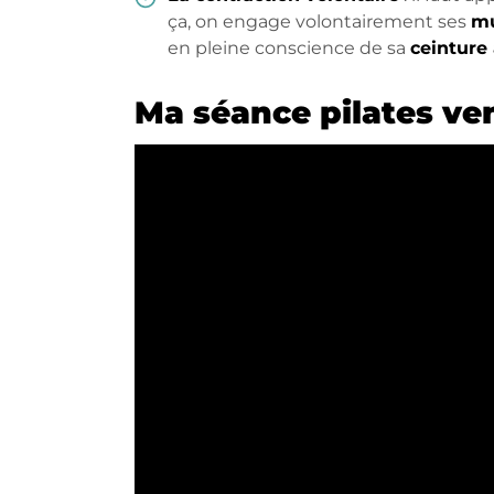
ça, on engage volontairement ses
mu
en pleine conscience de sa
ceinture
Ma séance pilates ven