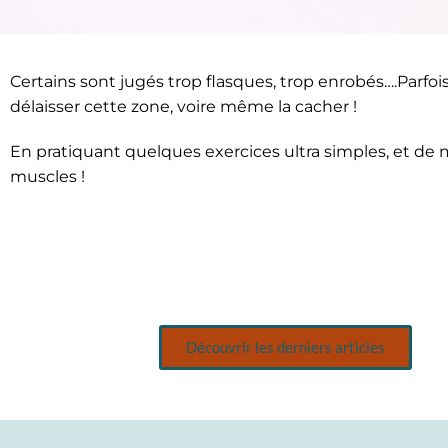
Certains sont jugés trop flasques, trop enrobés….Parf
Avoir des bras fins
délaisser cette zone, voire même la cacher !
En pratiquant quelques exercices ultra simples, et de
muscles !
Découvrir les derniers articles